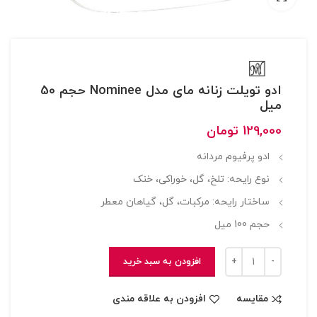
ادو تویلت زنانه مای مدل Nominee حجم 50
میل
129,000
تومان
ادو پرفیوم مردانه
نوع رایحه: تلخ، گل، خوراکی، خنک
ساختار رایحه: مرکبات، گل، گیاهان معطر
حجم 100 ميل
افزودن به سبد خرید
مقایسه
افزودن به علاقه مندی